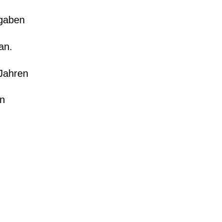
gaben 
an. 
 Jahren 
n 
,